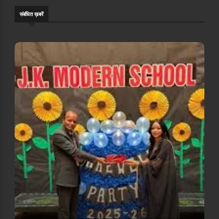
संबंधि‍त ख़बरें