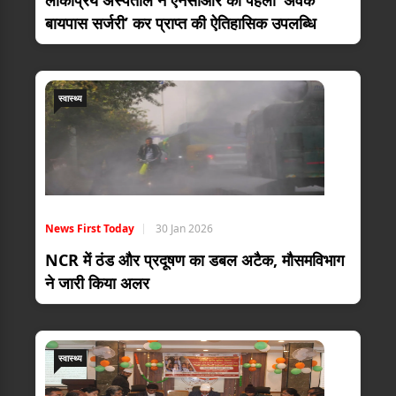
लोकप्रिय अस्पताल ने एनसीआर की पहली ‘अवेक
बायपास सर्जरी’ कर प्राप्त की ऐतिहासिक उपलब्धि
स्वास्थ्य
News First Today
30 Jan 2026
NCR में ठंड और प्रदूषण का डबल अटैक, मौसमविभाग
ने जारी किया अलर
स्वास्थ्य