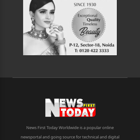
News First Today Worldwide is a popular online
newsportal and going source for technical and digital