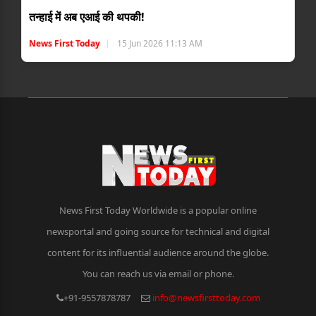
तन्हाई में अब एआई की थपकी!
News First Today
15 Jun 2026 11:13 AM
News First Today Worldwide is a popular online
newsportal and going source for technical and digital
content for its influential audience around the globe.
You can reach us via email or phone.
+91-9557878787
info@newsfirsttoday.com