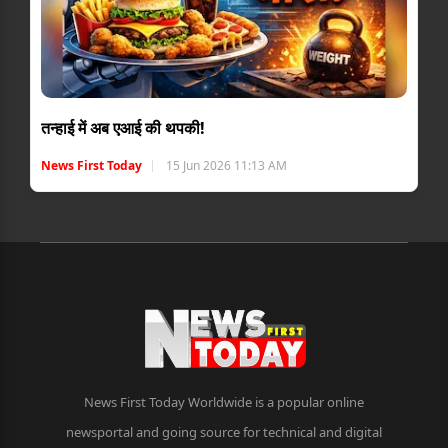
तन्हाई में अब एआई की थपकी!
News First Today
15 Jun 2026 11:13 AM
News First Today Worldwide is a popular online
newsportal and going source for technical and digital