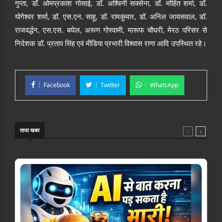
गुप्ता
,
डॉ
.
ओमप्रकाश गोसाई
,
डॉ
.
अश्विनी सक्सेना
,
डॉ
.
मोहित शर्मा
,
डॉ
.
योगेश्वर शर्मा
,
डॉ
.
एस
.
एन
.
साहू
,
डॉ
.
रामकुमार
,
डॉ
.
अनिल जायसवाल
,
डॉ
.
राजवर्द्धन
,
एस
.
एस
.
बघेल
,
अरूण गोस्वामी
,
मारूफ चौधरी
,
मेरठ परिसर से
नि
दे
शक डॉ
.
प्रताप सिंह एवं मीडिया प्रभारी विश्वास राणा आदि उपस्थित रहे।
Facebook
Twitter
WhatsApp
ताजा खबर