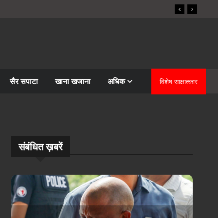
सैर सपाटा
खाना खजाना
अधिक
विशेष साक्षात्कार
संबंधि‍त ख़बरें