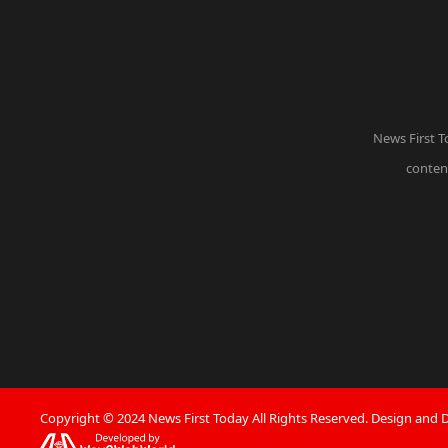
News First T
content
Copyright © 2024 News First Today All Rights Reserved. Design and