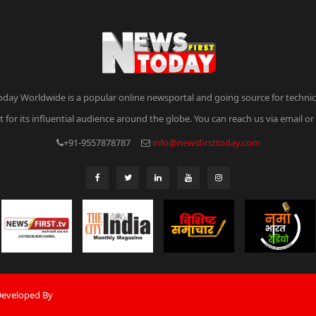
oday Worldwide is a popular online newsportal and going source for technica
 for its influential audience around the globe. You can reach us via email o
+91-9557878787
info@newsfirsttoday.com
 Developed By