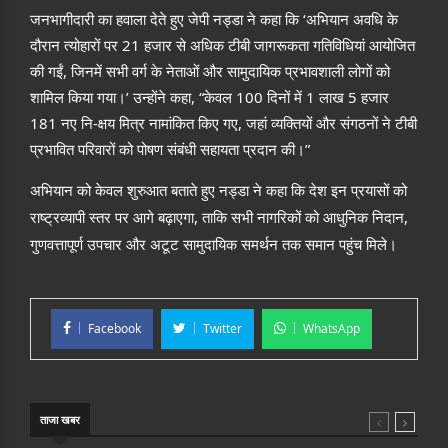
जनभागीदारी का हवाला देते हुए जेपी नड्डा ने कहा कि
‘
अभियान अवधि के
दौरान त्योहारों पर
21
हजार से अधिक टीबी जागरूकता गतिविधियां आयोजित
की गईं
,
जिनमें सभी वर्ग के नेताओं और सामुदायिक प्रभावशाली लोगों को
शामिल किया गया।
’
उन्होंने कहा
, “
केवल
100
दिनों में
1
लाख
5
हजार
181
नए नि
-
क्षय मित्र नामांकित किए गए
,
जहां व्यक्तियों और संगठनों ने टीबी
प्रभावित परिवारों को पोषण संबंधी सहायता प्रदान की।
”
अभियान
को
केवल
शुरुआत
बताते
हुए
नड्डा
ने
कहा
कि
देश
इन
प्रयासों
को
,
,
राष्ट्रव्यापी
स्तर
पर
आगे
बढ़ाएगा
ताकि
सभी
नागरिकों
को
आधुनिक
निदान
गुणवत्तापूर्ण
उपचार
और
अटूट
सामुदायिक
समर्थन
तक
समान
पहुंच
मिले।
Facebook
Twitter
WhatsApp
ताजा खबर