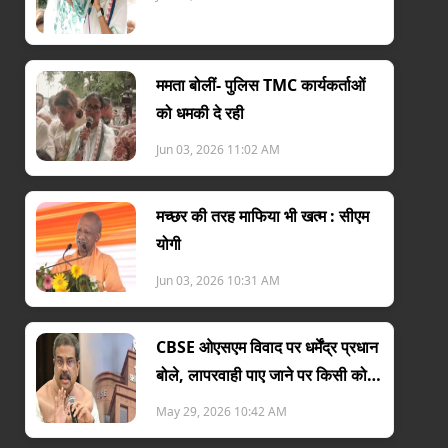
ममता बोलीं- पुलिस TMC कार्यकर्ताओं
को धमकी दे रही
Jun 03, 2026 11:02 AM
मच्छर की तरह माफिया भी खत्म : सीएम
योगी
Jun 03, 2026 10:31 AM
CBSE ओएसएम विवाद पर धर्मेंद्र प्रधान
बोले, लापरवाही पाए जाने पर किसी को
नहीं बख्शूंग
May 29, 2026 10:42 AM
गोल्ड के खेल से टेंशन में ट्रंप
यूएस-ईरान डील पर इजराय