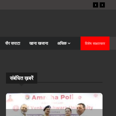
सैर सपाटा
खाना खजाना
अधिक
विशेष साक्षात्कार
संबंधि‍त ख़बरें