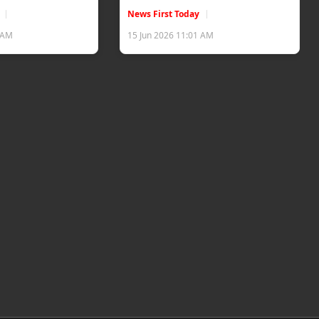
News First Today
6 AM
15 Jun 2026 11:01 AM