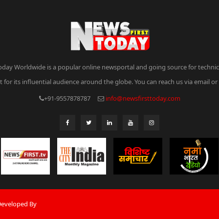
oday Worldwide is a popular online newsportal and going source for technica
 for its influential audience around the globe. You can reach us via email o
+91-9557878787
info@newsfirsttoday.com
 Developed By