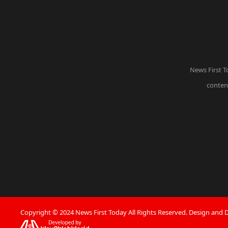
News First T
content
Copyright © 2024 News First Today All Rights Reserved. Design and