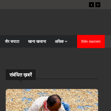
सैर सपाटा
खाना खजाना
अधिक
विशेष साक्षात्कार
संबंधि‍त ख़बरें