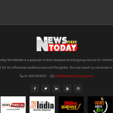
oday Worldwide is a popular online newsportal and going source for technica
 for its influential audience around the globe. You can reach us via email o
+91-9557878787
info@newsfirsttoday.com