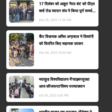
17 दिसंबर को आहूत ‘मेरठ बंद’ को पीएल
शर्मा रोड व्यापार संघ ने किया पूर्ण समर्थन
का वादा
Dec 05, 2025 11:05 AM
कैंट विधायक अमित अग्रवाल ने दिव्यांगों
को वितरित किए सहायक उपकर
Dec 04, 2025 10:53 AM
मदरहुड विश्वविद्यालय में‘साइबरसुरक्षा
आज कीजरूरत’विषय परव्याख्यान
गोल्ड के खेल से टेंशन में ट्रंप
यूएस-ईरान डील पर इजराय
Oct 30, 2025 5:45 PM
News First Today
News First Today
15 Jun 2026 10:41 AM
15 Jun 2026 10:37 AM
भारतीय बाजार रहा गुलजार; सेंसेक्स ने