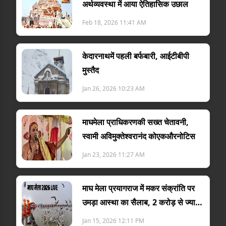
अर्थव्यवस्था में आया ऐतिहासिक उछाल
Feb 18, 2026 11:41 AM
केदारनाथमें पहली बर्फबारी, आईटीबीपी
मुस्तैद
Jan 26, 2026 10:23 AM
माघमेला प्राधिकरणकी सख्त चेतावनी,
स्वामी अविमुक्तेश्वरानंद कोएकऔरनोटिस
Jan 23, 2026 11:27 AM
माघ मेला प्रयागराज में मकर संक्रांति पर
उमड़ा आस्था का सैलाब, 2 करोड़ से ज्यादा
श्रद्धालु करेंगे संगम...
Jan 15, 2026 12:11 PM