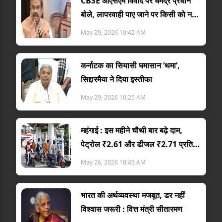
CBSE ओएसएम विवाद पर धर्मेंद्र प्रधान
बोले, लापरवाही पाए जाने पर किसी को नहीं
बख्शूंग
May 29, 2026 10:42 AM
कर्नाटक का सियासी घमासान ‘थमा’,
सिद्दारमैया ने दिया इस्तीफा
May 29, 2026 10:25 AM
महंगाई : इस महीने चौथी बार बढ़े दाम,
पेट्रोल ₹2.61 और डीजल ₹2.71 प्रति
लीटर महंगा
May 26, 2026 10:45 AM
भारत की अर्थव्यवस्था मजबूत, डर नहीं
विश्वास जरूरी : वित्त मंत्री सीतारमण