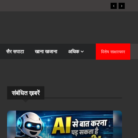
सैर सपाटा
खाना खजाना
अधिक
विशेष साक्षात्कार
संबंधि‍त ख़बरें